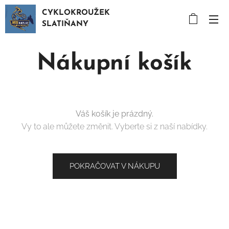
CYKLOKROUŽEK
SLATIŇANY
Nákupní košík
Váš košík je prázdný.
Vy to ale můžete změnit. Vyberte si z naší nabídky.
POKRAČOVAT V NÁKUPU