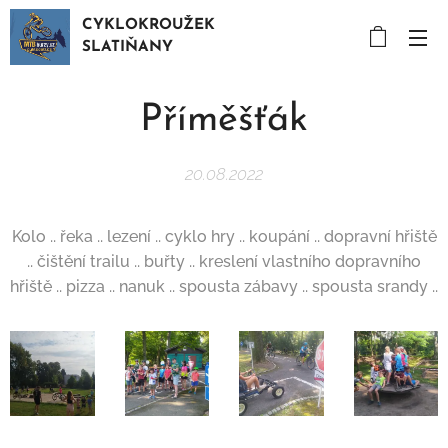
CYKLOKROUŽEK
SLATIŇANY
Příměšťák
20.08.2022
Kolo .. řeka .. lezení .. cyklo hry .. koupání .. dopravní hřiště
.. čištění trailu .. buřty .. kreslení vlastního dopravního
hřiště .. pizza .. nanuk .. spousta zábavy .. spousta srandy ..