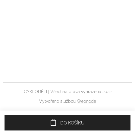
CYKLODĚTI | Všechna práva vyhrazena 2022
Vytvořeno službou
Webnode
DO KOŠÍKU